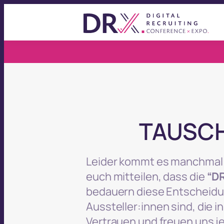
TAUSCH
Leider kommt es manchmal a
euch mitteilen, dass die
“DR
bedauern diese Entscheidun
Aussteller:innen sind, die 
Vertrauen und freuen uns j