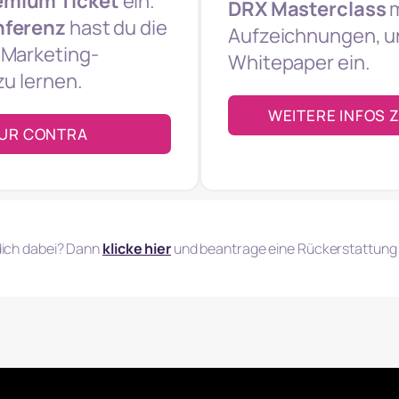
emium Ticket
ein.
DRX Masterclass
m
nferenz
hast du die
Aufzeichnungen, u
 Marketing-
Whitepaper ein.
zu lernen.
WEITERE INFOS 
ZUR CONTRA
dich dabei? Dann
klicke hier
und beantrage eine Rückerstattung 