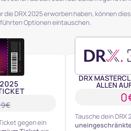
t für die DRX 2025 erworben haben, können die
eführten Optionen eintauschen.
DRX MASTERCL
2025
ALLEN AU
TICKET
0
99€
Tausche dein DRX 
Ticket gegen ein
uneingeschränkte