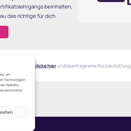
rtifikatslehrgangs beinhalten,
u das richtige für dich.
dich dabei? Dann
klicke
hier
und beantrage eine Rückerstattung 
ies, um
sen Technologien
eser Website
nnen bestimmte
ansehen
essum