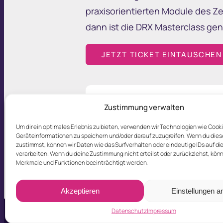
praxisorientierten Module des Ze
dann ist die DRX Masterclass gena
JETZT TICKET EINTAUSCHEN
Zustimmung verwalten
Nicht das passende für 
Um dir ein optimales Erlebnis zu bieten, verwenden wir Technologien wie Cook
Geräteinformationen zu speichern und/oder darauf zuzugreifen. Wenn du die
zustimmst, können wir Daten wie das Surfverhalten oder eindeutige IDs auf di
verarbeiten. Wenn du deine Zustimmung nicht erteilst oder zurückziehst, kö
Merkmale und Funktionen beeinträchtigt werden.
Akzeptieren
Einstellungen 
Datenschutz
Impressum
© DRX made by
|
Datenschutz
|
Impr