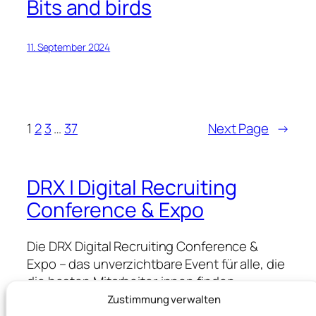
Bits and birds
11. September 2024
1
2
3
…
37
Next Page
→
DRX | Digital Recruiting
Conference & Expo
Die DRX Digital Recruiting Conference &
Expo – das unverzichtbare Event für alle, die
die besten Mitarbeiter:innen finden,
gewinnen & halten wollen.
Zustimmung verwalten