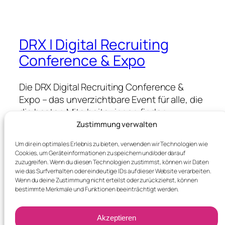
DRX | Digital Recruiting
Conference & Expo
Die DRX Digital Recruiting Conference &
Expo – das unverzichtbare Event für alle, die
die besten Mitarbeiter:innen finden,
gewinnen & halten wollen.
Zustimmung verwalten
Um dir ein optimales Erlebnis zu bieten, verwenden wir Technologien wie
Cookies, um Geräteinformationen zu speichern und/oder darauf
Blog
Events
zuzugreifen. Wenn du diesen Technologien zustimmst, können wir Daten
wie das Surfverhalten oder eindeutige IDs auf dieser Website verarbeiten.
About
Shop
Wenn du deine Zustimmung nicht erteilst oder zurückziehst, können
FAQs
Patterns
bestimmte Merkmale und Funktionen beeinträchtigt werden.
Authors
Themes
Akzeptieren