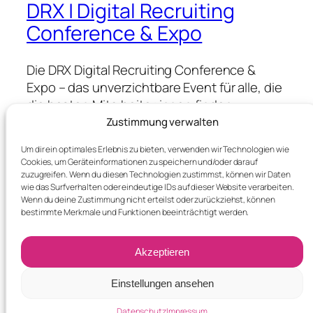
DRX | Digital Recruiting
Conference & Expo
Die DRX Digital Recruiting Conference &
Expo – das unverzichtbare Event für alle, die
die besten Mitarbeiter:innen finden,
gewinnen & halten wollen.
Zustimmung verwalten
Um dir ein optimales Erlebnis zu bieten, verwenden wir Technologien wie
Cookies, um Geräteinformationen zu speichern und/oder darauf
Blog
Events
zuzugreifen. Wenn du diesen Technologien zustimmst, können wir Daten
wie das Surfverhalten oder eindeutige IDs auf dieser Website verarbeiten.
About
Shop
Wenn du deine Zustimmung nicht erteilst oder zurückziehst, können
FAQs
Patterns
bestimmte Merkmale und Funktionen beeinträchtigt werden.
Authors
Themes
Akzeptieren
Einstellungen ansehen
Twenty Twenty-Five
Designed with
WordPress
Datenschutz
Impressum