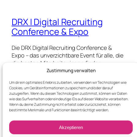
DRX | Digital Recruiting
Conference & Expo
Die DRX Digital Recruiting Conference &
Expo – das unverzichtbare Event für alle, die
die besten Mitarbeiter:innen finden,
gewinnen & halten wollen.
Zustimmung verwalten
Um dir ein optimales Erlebnis zu bieten, verwenden wir Technologien wie
Cookies, um Geräteinformationen zu speichern und/oder darauf
Blog
Events
zuzugreifen. Wenn du diesen Technologien zustimmst, können wir Daten
wie das Surfverhalten oder eindeutige IDs auf dieser Website verarbeiten.
About
Shop
Wenn du deine Zustimmung nicht erteilst oder zurückziehst, können
FAQs
Patterns
bestimmte Merkmale und Funktionen beeinträchtigt werden.
Authors
Themes
Akzeptieren