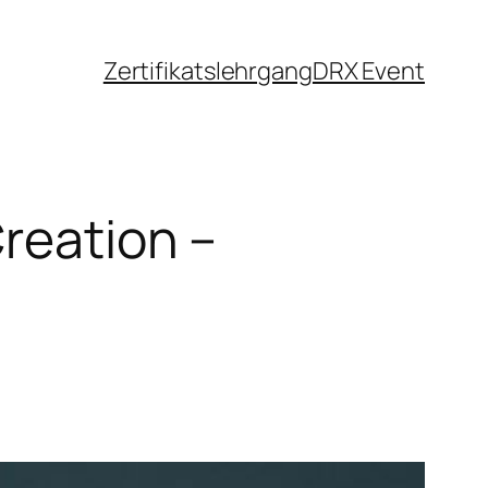
Zertifikatslehrgang
DRX Event
reation –