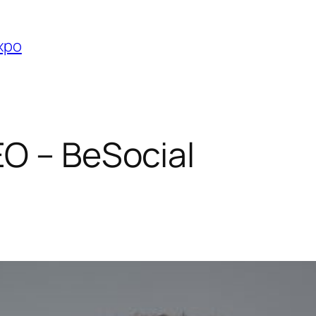
Expo
O – BeSocial