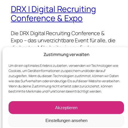
DRX | Digital Recruiting
Conference & Expo
Die DRX Digital Recruiting Conference &
Expo – das unverzichtbare Event für alle, die
die besten Mitarbeiter:innen finden,
gewinnen & halten wollen.
Zustimmung verwalten
Um dir ein optimales Erlebnis zu bieten, verwenden wir Technologien wie
Cookies, um Geräteinformationen zu speichern und/oder darauf
Blog
Events
zuzugreifen. Wenn du diesen Technologien zustimmst, können wir Daten
wie das Surfverhalten oder eindeutige IDs auf dieser Website verarbeiten.
About
Shop
Wenn du deine Zustimmung nicht erteilst oder zurückziehst, können
FAQs
Patterns
bestimmte Merkmale und Funktionen beeinträchtigt werden.
Authors
Themes
Akzeptieren
Einstellungen ansehen
Twenty Twenty-Five
Designed with
WordPress