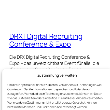
DRX | Digital Recruiting
Conference & Expo
Die DRX Digital Recruiting Conference &
Expo – das unverzichtbare Event für alle, die
die besten Mitarbeiter:innen finden,
gewinnen & halten wollen.
Zustimmung verwalten
Um dir ein optimales Erlebnis zu bieten, verwenden wir Technologien wie
Cookies, um Geräteinformationen zu speichern und/oder darauf
Blog
Events
zuzugreifen. Wenn du diesen Technologien zustimmst, können wir Daten
wie das Surfverhalten oder eindeutige IDs auf dieser Website verarbeiten.
About
Shop
Wenn du deine Zustimmung nicht erteilst oder zurückziehst, können
FAQs
Patterns
bestimmte Merkmale und Funktionen beeinträchtigt werden.