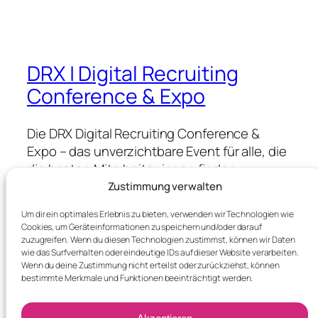
DRX | Digital Recruiting
Conference & Expo
Die DRX Digital Recruiting Conference &
Expo – das unverzichtbare Event für alle, die
die besten Mitarbeiter:innen finden,
gewinnen & halten wollen.
Zustimmung verwalten
Um dir ein optimales Erlebnis zu bieten, verwenden wir Technologien wie
Cookies, um Geräteinformationen zu speichern und/oder darauf
Blog
Events
zuzugreifen. Wenn du diesen Technologien zustimmst, können wir Daten
wie das Surfverhalten oder eindeutige IDs auf dieser Website verarbeiten.
About
Shop
Wenn du deine Zustimmung nicht erteilst oder zurückziehst, können
FAQs
Patterns
bestimmte Merkmale und Funktionen beeinträchtigt werden.
Authors
Themes