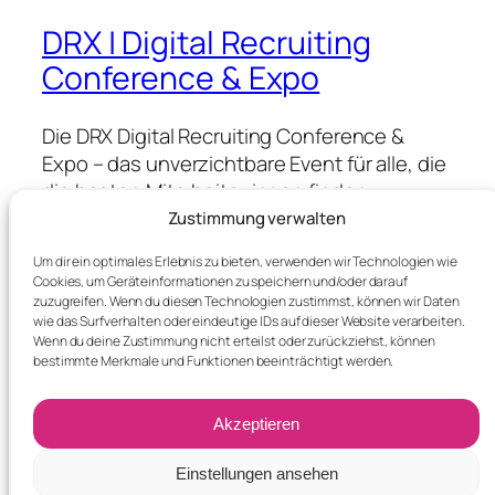
DRX | Digital Recruiting
Conference & Expo
Die DRX Digital Recruiting Conference &
Expo – das unverzichtbare Event für alle, die
die besten Mitarbeiter:innen finden,
gewinnen & halten wollen.
Zustimmung verwalten
Um dir ein optimales Erlebnis zu bieten, verwenden wir Technologien wie
Cookies, um Geräteinformationen zu speichern und/oder darauf
Blog
Events
zuzugreifen. Wenn du diesen Technologien zustimmst, können wir Daten
wie das Surfverhalten oder eindeutige IDs auf dieser Website verarbeiten.
About
Shop
Wenn du deine Zustimmung nicht erteilst oder zurückziehst, können
FAQs
Patterns
bestimmte Merkmale und Funktionen beeinträchtigt werden.
Authors
Themes
Akzeptieren
Einstellungen ansehen
Twenty Twenty-Five
Designed with
WordPress