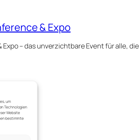
onference & Expo
 Expo – das unverzichtbare Event für alle, die
ies, um
sen Technologien
eser Website
nnen bestimmte