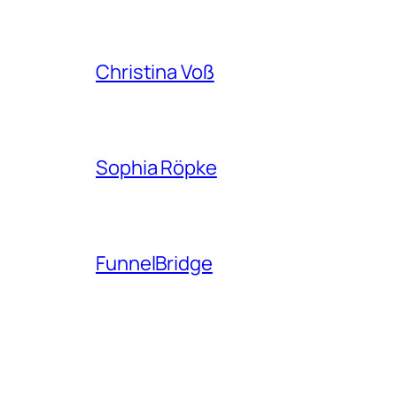
Christina Voß
Sophia Röpke
FunnelBridge