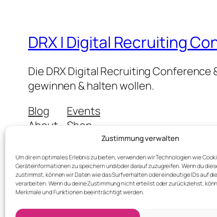
DRX | Digital Recruiting C
Die DRX Digital Recruiting Conference &
gewinnen & halten wollen.
Blog
Events
About
Shop
FAQs
Patterns
Zustimmung verwalten
Authors
Themes
Um dir ein optimales Erlebnis zu bieten, verwenden wir Technologien wie Cook
Geräteinformationen zu speichern und/oder darauf zuzugreifen. Wenn du die
zustimmst, können wir Daten wie das Surfverhalten oder eindeutige IDs auf di
verarbeiten. Wenn du deine Zustimmung nicht erteilst oder zurückziehst, kö
Merkmale und Funktionen beeinträchtigt werden.
Twenty Twenty-Five