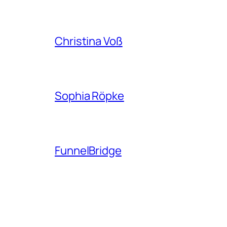
Christina Voß
Sophia Röpke
FunnelBridge