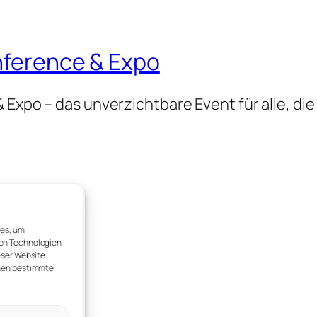
onference & Expo
 Expo – das unverzichtbare Event für alle, die
ies, um
sen Technologien
eser Website
nnen bestimmte