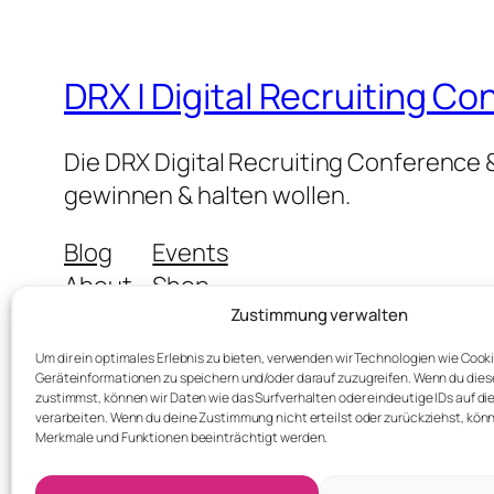
DRX | Digital Recruiting C
Die DRX Digital Recruiting Conference &
gewinnen & halten wollen.
Blog
Events
About
Shop
FAQs
Patterns
Zustimmung verwalten
Authors
Themes
Um dir ein optimales Erlebnis zu bieten, verwenden wir Technologien wie Cook
Geräteinformationen zu speichern und/oder darauf zuzugreifen. Wenn du die
zustimmst, können wir Daten wie das Surfverhalten oder eindeutige IDs auf di
verarbeiten. Wenn du deine Zustimmung nicht erteilst oder zurückziehst, kö
Merkmale und Funktionen beeinträchtigt werden.
Twenty Twenty-Five