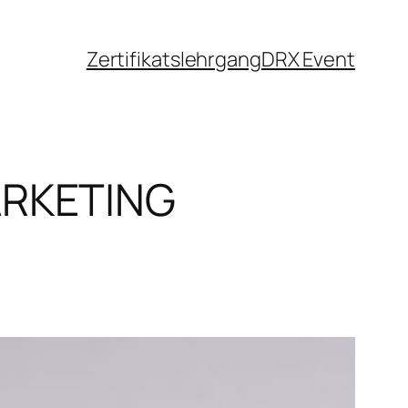
Zertifikatslehrgang
DRX Event
ARKETING