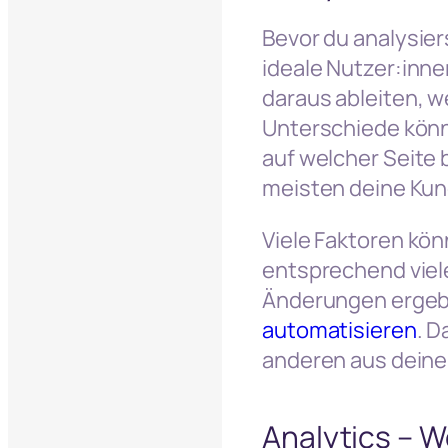
Bevor du analysiers
ideale Nutzer:inne
daraus ableiten, w
Unterschiede könne
auf welcher Seite 
meisten deine Ku
Viele Faktoren kön
entsprechend viel
Änderungen ergeben
automatisieren
. D
anderen aus deiner
Analytics – W