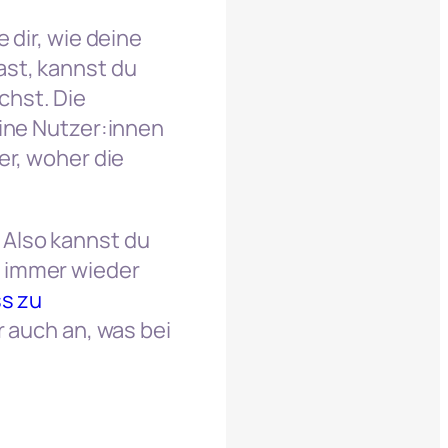
 dir, wie deine
ast, kannst du
chst. Die
eine Nutzer:innen
er, woher die
 Also kannst du
t immer wieder
s zu
r auch an, was bei