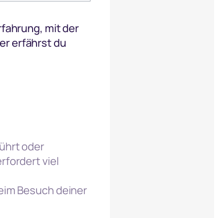
rfahrung, mit der
r erfährst du
ührt oder
fordert viel
beim Besuch deiner