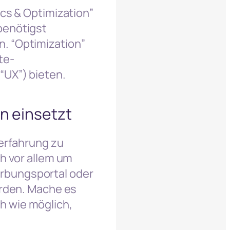
ics & Optimization”
benötigst
. “Optimization”
te-
“UX”) bieten.
n einsetzt
nerfahrung zu
ch vor allem um
rbungsportal oder
erden. Mache es
h wie möglich,