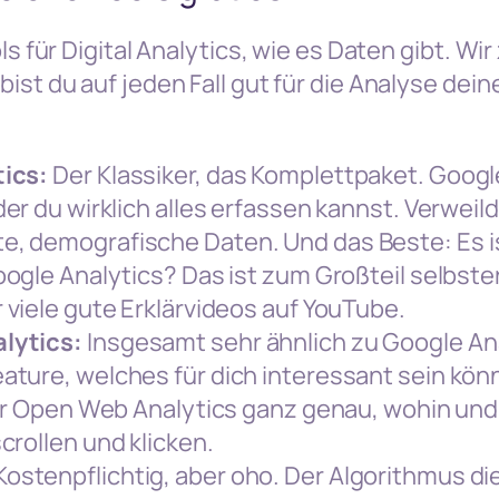
ls für Digital Analytics, wie es Daten gibt. Wir 
bist du auf jeden Fall gut für die Analyse dei
ics:
Der Klassiker, das Komplettpaket. Google
der du wirklich alles erfassen kannst. Verweil
, demografische Daten. Und das Beste: Es is
oogle Analytics? Das ist zum Großteil selbster
 viele gute Erklärvideos auf YouTube.
lytics:
Insgesamt sehr ähnlich zu Google Ana
ture, welches für dich interessant sein kön
dir Open Web Analytics ganz genau, wohin und
crollen und klicken.
ostenpflichtig, aber oho. Der Algorithmus di