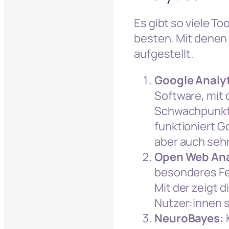
Es gibt so viele Too
besten. Mit denen 
aufgestellt.
Google Analyt
Software, mit 
Schwachpunkte
funktioniert G
aber auch sehr
Open Web Ana
besonderes Fea
Mit der zeigt 
Nutzer:innen s
NeuroBayes:
K