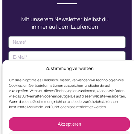
Mit unserem Newsletter bleibst du
immer auf dem Laufenden
Zustimmung verwalten
Jetzt Abonnieren
Um dir ein optimales Erlebnis zu bieten, verwenden wir Technologien wie
Cookies, um Geräteinformationen zu speichern und/oder darauf
Ich erkläre mich mit der
Datenschutzerklärung
zuzugreifen. Wenn du diesen Technologien zustimmst, können wir Daten
einverstanden.
wie das Surfverhalten oder eindeutige IDs auf dieser Website verarbeiten.
Wenn du deine Zustimmung nicht erteilst oder zurückziehst, können
bestimmte Merkmale und Funktionen beeinträchtigt werden.
Akzeptieren
© DRX made by