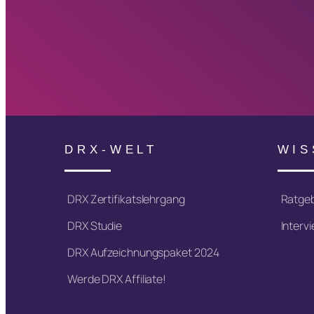
DRX-WELT
WIS
DRX Zertifikatslehrgang
Ratge
DRX Studie
Interv
DRX Aufzeichnungspaket 2024
Werde DRX Affiliate!