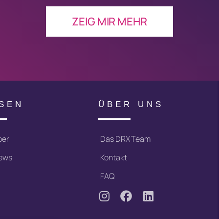
ZEIG MIR MEHR
SEN
ÜBER UNS
ber
Das DRX Team
iews
Kontakt
FAQ