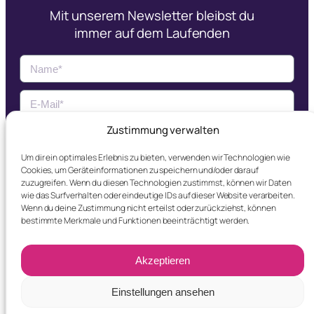
Mit unserem Newsletter bleibst du
immer auf dem Laufenden
Zustimmung verwalten
Jetzt Abonnieren
Um dir ein optimales Erlebnis zu bieten, verwenden wir Technologien wie
Cookies, um Geräteinformationen zu speichern und/oder darauf
Ich erkläre mich mit der
Datenschutzerklärung
zuzugreifen. Wenn du diesen Technologien zustimmst, können wir Daten
einverstanden.
wie das Surfverhalten oder eindeutige IDs auf dieser Website verarbeiten.
Wenn du deine Zustimmung nicht erteilst oder zurückziehst, können
bestimmte Merkmale und Funktionen beeinträchtigt werden.
Akzeptieren
© DRX made by
Einstellungen ansehen
|
Datenschutz
|
Impressum