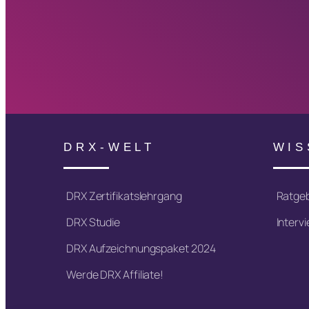
DRX-WELT
WIS
DRX Zertifikatslehrgang
Ratge
DRX Studie
Interv
DRX Aufzeichnungspaket 2024
Werde DRX Affiliate!