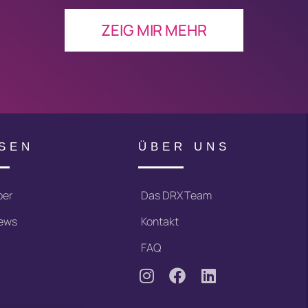
ZEIG MIR MEHR
SEN
ÜBER UNS
ber
Das DRX Team
iews
Kontakt
FAQ