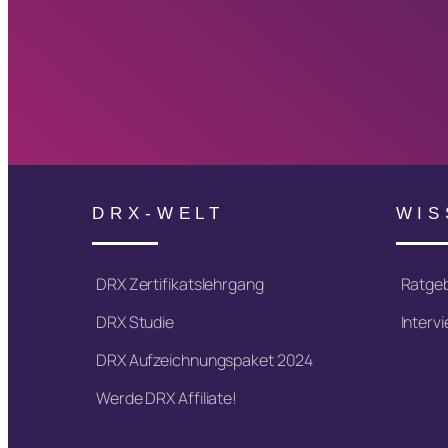
DRX-WELT
WIS
DRX Zertifikatslehrgang
Ratge
DRX Studie
Interv
DRX Aufzeichnungspaket 2024
Werde DRX Affiliate!