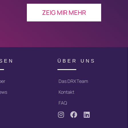
ZEIG MIR MEHR
SEN
ÜBER UNS
ber
Das DRX Team
iews
Kontakt
FAQ