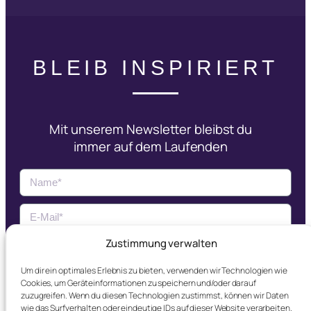
BLEIB INSPIRIERT
Mit unserem Newsletter bleibst du
immer auf dem Laufenden
Zustimmung verwalten
Jetzt Abonnieren
Um dir ein optimales Erlebnis zu bieten, verwenden wir Technologien wie
Cookies, um Geräteinformationen zu speichern und/oder darauf
Ich erkläre mich mit der
Datenschutzerklärung
zuzugreifen. Wenn du diesen Technologien zustimmst, können wir Daten
einverstanden.
wie das Surfverhalten oder eindeutige IDs auf dieser Website verarbeiten.