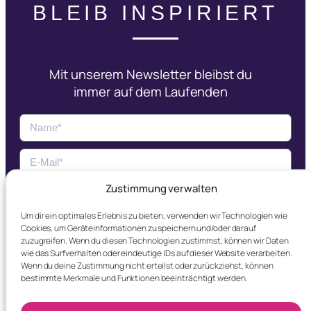
BLEIB INSPIRIERT
Mit unserem Newsletter bleibst du
immer auf dem Laufenden
Zustimmung verwalten
Jetzt Abonnieren
Um dir ein optimales Erlebnis zu bieten, verwenden wir Technologien wie
Cookies, um Geräteinformationen zu speichern und/oder darauf
Ich erkläre mich mit der
Datenschutzerklärung
zuzugreifen. Wenn du diesen Technologien zustimmst, können wir Daten
einverstanden.
wie das Surfverhalten oder eindeutige IDs auf dieser Website verarbeiten.
Wenn du deine Zustimmung nicht erteilst oder zurückziehst, können
bestimmte Merkmale und Funktionen beeinträchtigt werden.