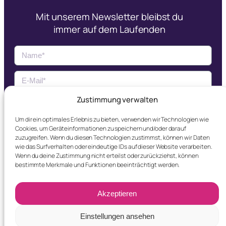
Mit unserem Newsletter bleibst du
immer auf dem Laufenden
Zustimmung verwalten
Jetzt Abonnieren
Um dir ein optimales Erlebnis zu bieten, verwenden wir Technologien wie
Cookies, um Geräteinformationen zu speichern und/oder darauf
Ich erkläre mich mit der
Datenschutzerklärung
zuzugreifen. Wenn du diesen Technologien zustimmst, können wir Daten
einverstanden.
wie das Surfverhalten oder eindeutige IDs auf dieser Website verarbeiten.
Wenn du deine Zustimmung nicht erteilst oder zurückziehst, können
bestimmte Merkmale und Funktionen beeinträchtigt werden.
Akzeptieren
© DRX made by
Einstellungen ansehen
|
Datenschutz
|
Impressum